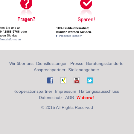
Fragen?
Sparen!
fen Sie uns an
10% Frühbucherrabatt,
0 / 2888 5766
oder
Kunden werben Kunden.
tzen Sie das
Prozente sichern
Kontaktformular
.
Wir über uns
Dienstleistungen
Presse
Beratungsstandorte
Ansprechpartner
Stellenangebote
Kooperationspartner
Impressum
Haftungssausschluss
Datenschutz
AGB
Widerruf
© 2015 All Rights Reserved