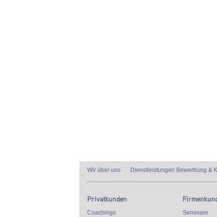
Wir über uns
Dienstleistungen Bewerbung & K
Privatkunden
Firmenkun
Coachings
Seminare