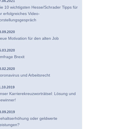
7.06.2021
ie 10 wichtigsten Hesse/Schrader Tipps für
hr erfolgreiches Video-
orstellungsgespräch
3.09.2020
eue Motivation für den alten Job
5.03.2020
mfrage Brexit
8.02.2020
oronavirus und Arbeitsrecht
1.10.2019
nser Karrierekreuzworträtsel: Lösung und
ewinner!
3.09.2019
ehaltserhöhung oder geldwerte
eistungen?