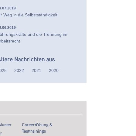
9.07.2019
hr Weg in die Selbstständigkeit
2.06.2019
ührungskräfte und die Trennung im
rbeitsrecht
ltere Nachrichten aus
025
2022
2021
2020
Muster
Career4Young &
Testtrainings
r