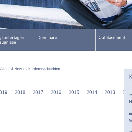
sunterlagen
Seminare
Outplacement
eugnisse
Videos & News
Karrierenachrichten
K
019
2018
2017
2016
2015
2014
2013
201
1
N
0
W