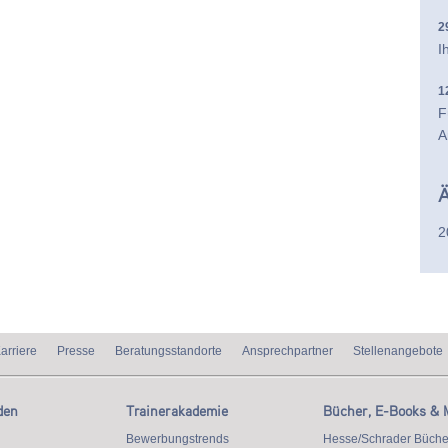
2
I
1
F
A
Ä
2
arriere
Presse
Beratungsstandorte
Ansprechpartner
Stellenangebote
den
Trainerakademie
Bücher, E-Books & 
Bewerbungstrends
Hesse/Schrader Büche