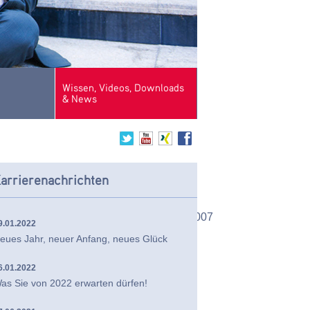
Wissen, Videos, Downloads
& News
arrierenachrichten
2
2011
2010
2009
2008
2007
9.01.2022
eues Jahr, neuer Anfang, neues Glück
6.01.2022
as Sie von 2022 erwarten dürfen!