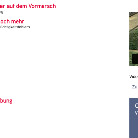
er auf dem Vormarsch
ng
doch mehr
chtigkeitsfehlern
Vide
Zu
rbung
O
V