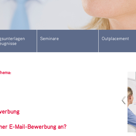
sunterlagen
Seminare
Outplacement
eugnisse
Thema:
ewerbung
iner E-Mail-Bewerbung an?