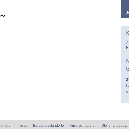
J
ive
K
A
B
N
G
1
f
e
arriere
Presse
Beratungsstandorte
Ansprechpartner
Stellenangebote