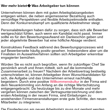
Wer mehr bietet� Was Arbeitgeber tun können
Unternehmen können dem mit guten Arbeitsplatzangeboten
entgegen wirken, die neben angemessener Bezahlung auch
vernünftige Perspektiven und flexible Arbeitszeitmodelle enthalten.
Denn der Konkurrenzkampf um qualifizierte Arbeitnehmer steigt.
Personalabteilungen haben dafür zu sorgen, dass sich alle Bewerber
wertgeschätzt fühlen, auch wenn ein Kandidat nicht passt. Immer
sollte es für den Bewerbungsaufwand ein Dankeschön geben und
jeder abgelehnte Bewerber hat eine höfliche Absage verdient.
Konstruktives Feedback während des Bewerbungsprozesses wird
auf Bewerberseite häufig positiv gesehen. Insbesondere aber um die
Finalisten im Auswahlverfahren sollten sich Arbeitgeber erkennbar
engagierter bemühen.
Würden Sie es nicht auch begrüßen, wenn Ihr zukünftiger Chef Sie
persönlich anruft und Ihnen mitteilt, sich auf die kommende
Zusammenarbeit zu freuen? Nachdem der Arbeitsvertrag beidseitig
unterschrieben ist, können Arbeitgeber ihren Wunschkandidaten für
sich, die Aufgabe und das Unternehmen erneut nachhaltig
begeistern. Durch eine positive
Willkommenskultur
in der Firma wird
dem Neuankömmling von Anfang an die richtige Wertschätzung
entgegengebracht. Da heutzutage bis zu drei Monate und mehr
vergehen können zwischen der Vertragsunterzeichnung und dem
ersten Arbeitstag in der neuen Firma, sind Einladungen zu
anstehenden Firmenveranstaltungen erste gute Schritte, den neuen
Mitarbeiter zu integrieren.
Die Eingliederung am neuen Arbeitsplatz muss gut geplant werden.