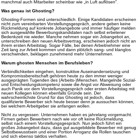
manchmal auch Mitarbeiter scheinbar wie „in Luft auflösen".
Was genau ist Ghosting?
Ghosting-Formen sind unterschiedlich. Einige Kandidaten erscheinen
nicht zum vereinbarten Vorstellungsgespräch, andere geben keine
Rückmeldung auf konkrete Jobangebote und immer häufiger melden
sich ausgewählte Bewerbungskandidaten nach selbst erbetener
Bedenkzeit nie wieder. Manche nehmen sogar ein Jobangebot an,
unterschreiben den neuen Arbeitsvertrag, erscheinen jedoch nicht an
ihrem ersten Arbeitstag. Sogar Fälle, bei denen Arbeitnehmer eine
Zeit lang zur Arbeit kommen und dann plötzlich sang- und klanglos
verschwinden, beklagen zunehmend mehr Unternehmen.
Warum ghosten Menschen im Berufsleben?
Verbindlichkeiten eingehen, konstruktive Auseinandersetzung und
Kompromissbereitschaft gehören heute zu den immer weniger
ausgeprägten Tugenden des (Arbeits-)Menschen. Mangelnde Sozial-
und Entscheidungskompetenz sowie die Angst vor Abweisung oder
auch Panik vor dem Vorstellungsgespräch oder ersten Arbeitstag mit
neuen Kollegen können ebenfalls Gründe sein. Der
wahrscheinlichste Grund für das Ghosting ist jedoch, dass
qualifizierte Bewerber sich heute besser denn je aussuchen können,
bei welchem Arbeitgeber sie anfangen wollen.
Nicht zu vergessen: Unternehmen haben es jahrelang vorgemacht.
Firmen geben Bewerbern nach wie vor oft keine Rückmeldung,
selbst nach einem Vorstellungsgespräch. Nun jedoch führt ein
großes Jobangebot dazu, dass gut ausgebildete Bewerber mit genug
Selbstbewusstsein und einer Portion Arroganz die Rollen tauschen
und sich ebenso taktlos verhalten.