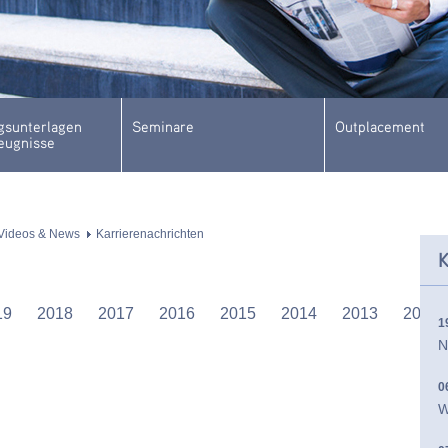
sunterlagen
Seminare
Outplacement
eugnisse
Videos & News
Karrierenachrichten
K
19
2018
2017
2016
2015
2014
2013
2012
1
N
0
W