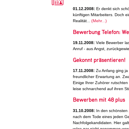
01.12.2008:
Er denkt sich
schö
künftigen Mitarbeiters. Doch ei
Realität...
(Mehr...)
Bewerbung Telefon: We
19.11.2008:
Viele Bewerber las
Anruf - aus Angst, zurückgewi
Gekonnt präsentieren!
17.11.2008:
Zu Anfang ging ja 
freundlicher Erwartung an. Zw
Einige Ihrer Zuhörer rutschten
leise schnarchend auf ihren St
Bewerben mit 48 plus
31.10.2008:
In den schönsten 
nach dem Tode eines jeden Ge
Nachfolgekandidaten. Hier galt
wäre gar nicht genommen word