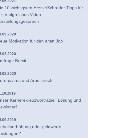
7.06.2021
ie 10 wichtigsten Hesse/Schrader Tipps für
hr erfolgreiches Video-
orstellungsgespräch
3.09.2020
eue Motivation für den alten Job
5.03.2020
mfrage Brexit
8.02.2020
oronavirus und Arbeitsrecht
1.10.2019
nser Karrierekreuzworträtsel: Lösung und
ewinner!
3.09.2019
ehaltserhöhung oder geldwerte
eistungen?