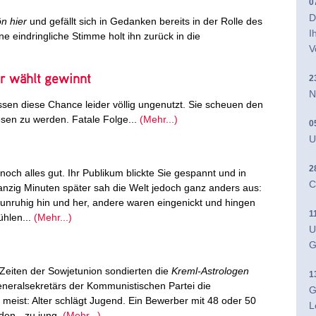
0
D
n hier
und gefällt sich in Gedanken bereits in der Rolle des
I
ne eindringliche Stimme holt ihn zurück in die
V
r wählt gewinnt
2
N
sen diese Chance leider völlig ungenutzt. Sie scheuen den
esen zu werden. Fatale Folge...
(Mehr...)
0
U
2
noch alles gut. Ihr Publikum blickte Sie gespannt und in
C
anzig Minuten später sah die Welt jedoch ganz anders aus:
 unruhig hin und her, andere waren eingenickt und hingen
1
ühlen...
(Mehr...)
U
G
Zeiten der Sowjetunion sondierten die
Kreml-Astrologen
1
neralsekretärs der Kommunistischen Partei die
G
 meist: Alter schlägt Jugend. Ein Bewerber mit 48 oder 50
L
en - zu jung.
(Mehr...)