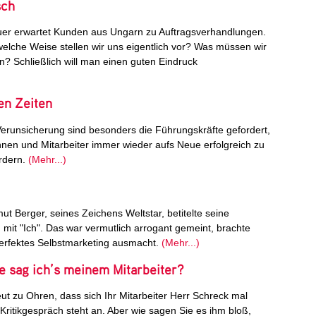
sch
er erwartet Kunden aus Ungarn zu Auftragsverhandlungen.
f welche Weise stellen wir uns eigentlich vor? Was müssen wir
en? Schließlich will man einen guten Eindruck
en Zeiten
Verunsicherung sind besonders die Führungskräfte gefordert,
innen und Mitarbeiter immer wieder aufs Neue erfolgreich zu
ördern.
(Mehr...)
t Berger, seines Zeichens Weltstar, betitelte seine
mit "Ich". Das war vermutlich arrogant gemeint, brachte
erfektes Selbstmarketing ausmacht.
(Mehr...)
e sag ich’s meinem Mitarbeiter?
t zu Ohren, dass sich Ihr Mitarbeiter Herr Schreck mal
 Kritikgespräch steht an. Aber wie sagen Sie es ihm bloß,