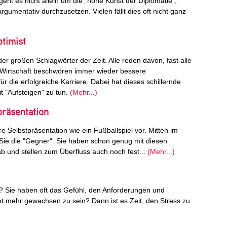
ht es nicht allein um die "hohe Kunst der Diplomatie",
rgumentativ durchzusetzen. Vielen fällt dies oft nicht ganz
timist
der großen Schlagwörter der Zeit. Alle reden davon, fast alle
d Wirtschaft beschwören immer wieder bessere
r die erfolgreiche Karriere. Dabei hat dieses schillernde
t "Aufsteigen" zu tun.
(Mehr...)
räsentation
re Selbstpräsentation wie ein Fußballspiel vor. Mitten im
 Sie die "Gegner". Sie haben schon genug mit diesen
ab und stellen zum Überfluss auch noch fest...
(Mehr...)
t? Sie haben oft das Gefühl, den Anforderungen und
ht mehr gewachsen zu sein? Dann ist es Zeit, den Stress zu