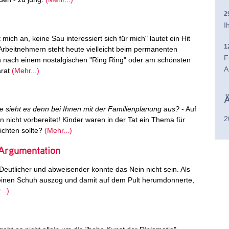
2
I
mich an, keine Sau interessiert sich für mich" lautet ein Hit
1
rbeitnehmern steht heute vielleicht beim permanenten
F
n nach einem nostalgischen "Ring Ring" oder am schönsten
A
arat
(Mehr...)
Ä
e sieht es denn bei Ihnen mit der Familienplanung aus?
- Auf
2
nicht vorbereitet! Kinder waren in der Tat ein Thema für
richten sollte?
(Mehr...)
Argumentation
! Deutlicher und abweisender konnte das Nein nicht sein. Als
inen Schuh auszog und damit auf dem Pult herumdonnerte,
..)