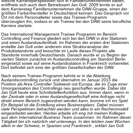
Welche Karriereperspektiven sich in Familienunternehmen bieten,
eröffnete sich auch dem Betriebswirt Jan Goll. 2009 lernte er auf
dem
Karrieretag Familienunternehmen
die DAW-Gruppe, einen der
größten Farbenhersteller in Deutschland kennen. Das Gespräch vor
Ort mit dem Personalleiter sowie das Trainee-Programm
überzeugten ihn, sodass er als Trainee bei den DAW seine berufliche
Karriere startete.
Das International Management Trainee Programm im Bereich
Controlling und Finance gliedert sich bei den DAW in drei Stationen
und einen Auslandsaufenthalt. Im Rahmen der ersten drei Stationen
erstellte Jan Goll unter anderem eine Strukturanalyse der
Produktstandorte und besuchte im Laufe dieses Projekts alle
Standorte innerhalb Deutschlands. Danach wurde er zu Beginn der
vierten Station zunächst im Auslandscontrolling am Standort Berlin
eingesetzt sowie auf seine Auslandsstation in Frankreich vorbereitet.
Dort befindet sich eine der größten Gesellschaften der DAW.
Nach seinem Trainee-Programm kehrte er in die Abteilung
Auslandscontrolling zurück und übernahm im Januar 2013 die
Position als Area Controller Südwest/-ost Europa, die im Zuge einer
Umorganisation des Controllings neu geschaffen wurde. Dabei übt
Jan Goll heute eine Schnittstellenfunktion aus.
Immer dann, wenn in
der Zentrale oder in einer Auslandsgesellschaft eine Anfrage nicht
direkt einem Bereich zugeordnet werden kann, komme ich ins Spiel.
Ein Beispiel ist die Erstellung eines Businessplans. Dabei müssen
viele Perspektiven betrachtet werden und alles in ein Rechenmodell
eingearbeitet werden. Hierbei arbeite ich eng mit meinen Kollegen
aus dem International Business Team zusammen. Im Rahmen dieser
Tätigkeit bin ich natürlich viel unterwegs. In den letzten zwei Wochen
allein in der Schweiz, in Spanien und Frankreich.
, erklärt Jan Goll.