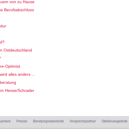
quem von zu Hause
ne Berufsabschluss
itur
uf?
n Ostdeutschland
?
re-Optimist
ird alles anders ...
eberatung
on Hesse/Schrader
arriere
Presse
Beratungsstandorte
Ansprechpartner
Stellenangebote