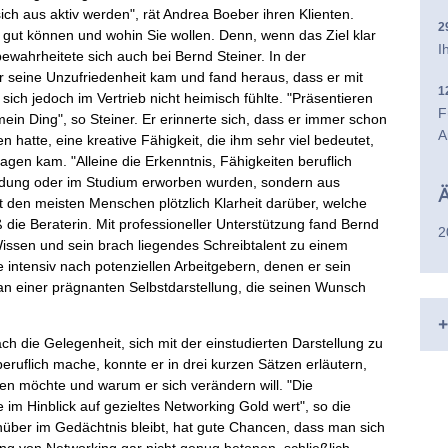
ich aus aktiv werden", rät Andrea Boeber ihren Klienten.
2
 gut können und wohin Sie wollen. Denn, wenn das Ziel klar
I
bewahrheitete sich auch bei Bernd Steiner. In der
r seine Unzufriedenheit kam und fand heraus, dass er mit
1
sich jedoch im Vertrieb nicht heimisch fühlte. "Präsentieren
F
mein Ding", so Steiner. Er erinnerte sich, dass er immer schon
A
hatte, eine kreative Fähigkeit, die ihm sehr viel bedeutet,
agen kam. "Alleine die Erkenntnis, Fähigkeiten beruflich
bildung oder im Studium erworben wurden, sondern aus
Ä
ft den meisten Menschen plötzlich Klarheit darüber, welche
 die Beraterin. Mit professioneller Unterstützung fand Bernd
2
Wissen und sein brach liegendes Schreibtalent zu einem
e intensiv nach potenziellen Arbeitgebern, denen er sein
l an einer prägnanten Selbstdarstellung, die seinen Wunsch
+
h die Gelegenheit, sich mit der einstudierten Darstellung zu
eruflich mache, konnte er in drei kurzen Sätzen erläutern,
hen möchte und warum er sich verändern will. "Die
im Hinblick auf gezieltes Networking Gold wert", so die
über im Gedächtnis bleibt, hat gute Chancen, dass man sich
ng von Networking gar nicht genug betonen, schließlich