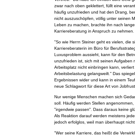
zwar nach oben geklettert, füllt eine veran
häufig unzufrieden und hat den Drang, be
nicht auszuschöpfen, völlig unter seinen 
Leben zu machen, brachte ihn nach lange 
Karriereberatung in Anspruch zu nehmen.
"So wie Herrn Steiner geht es vielen, die si
Karriereberaterin im Büro für Berufsstrate
Luxusproblem aussieht, kann für den Bet
unzufrieden ist, sich mit seinen Aufgaben n
Arbeitsplatz nicht einbringen kann, verliert
Arbeitsbelastung gelangweilt." Das spiegel
Ergebnissen wider und kann in einem Teuf
neue Schlagwort für diese Art von Jobfrust
Nur wenige Menschen machen sich Gedanken
soll. Häufig werden Stellen angenommen, 
"irgendwie passen". Dass daraus keine glüc
Als Reaktion darauf werden meistens jede
jedoch erfolglos, weil man überhaupt nicht
"Wer seine Karriere, das heißt die Verwir