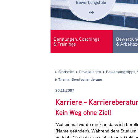
Bewerbungsfoto
Beratungen, Coachings
Bewerbung
& Trainings
& Arbeitsz
Startseite
Privatkunden
Bewerbungstipps, 
Thema: Berufsorientierung
30.11.2007
Karriere - Karriereberatu
Kein Weg ohne Ziel!
"Auf einmal wurde mir klar, dass ich beruf
(Name geändert). Während dem Studium der
Vertrieb. "Da habe ich einfach aufs Geld ge