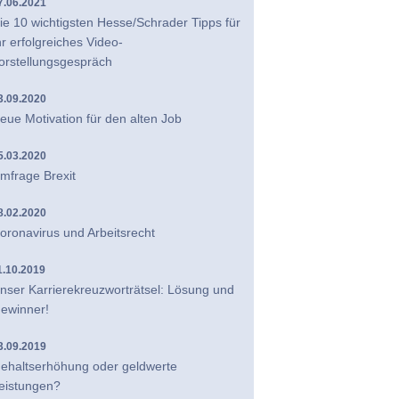
7.06.2021
ie 10 wichtigsten Hesse/Schrader Tipps für
hr erfolgreiches Video-
orstellungsgespräch
3.09.2020
eue Motivation für den alten Job
5.03.2020
mfrage Brexit
8.02.2020
oronavirus und Arbeitsrecht
1.10.2019
nser Karrierekreuzworträtsel: Lösung und
ewinner!
3.09.2019
ehaltserhöhung oder geldwerte
eistungen?