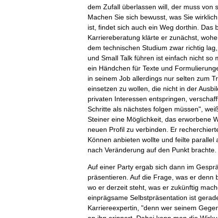
dem Zufall überlassen will, der muss von s
Machen Sie sich bewusst, was Sie wirklich
ist, findet sich auch ein Weg dorthin. Das 
Karriereberatung klärte er zunächst, wohe
dem technischen Studium zwar richtig lag, 
und Small Talk führen ist einfach nicht so 
ein Händchen für Texte und Formulierungen 
in seinem Job allerdings nur selten zum Tr
einsetzen zu wollen, die nicht in der Aus
privaten Interessen entspringen, verschaf
Schritte als nächstes folgen müssen", weiß
Steiner eine Möglichkeit, das erworbene 
neuen Profil zu verbinden. Er recherchiert
Können anbieten wollte und feilte paralle
nach Veränderung auf den Punkt brachte.
Auf einer Party ergab sich dann im Gespräc
präsentieren. Auf die Frage, was er denn b
wo er derzeit steht, was er zukünftig mac
einprägsame Selbstpräsentation ist gerade 
Karriereexpertin, "denn wer seinem Gegen
an ihn erinnert. Dabei kann man die Wirku