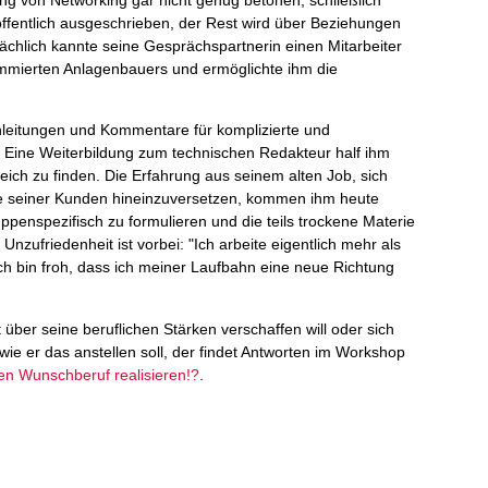
öffentlich ausgeschrieben, der Rest wird über Beziehungen
ächlich kannte seine Gesprächspartnerin einen Mitarbeiter
ommierten Anlagenbauers und ermöglichte ihm die
Anleitungen und Kommentare für komplizierte und
. Eine Weiterbildung zum technischen Redakteur half ihm
reich zu finden. Die Erfahrung aus seinem alten Job, sich
e seiner Kunden hineinzuversetzen, kommen ihm heute
ppenspezifisch zu formulieren und die teils trockene Materie
r Unzufriedenheit ist vorbei: "Ich arbeite eigentlich mehr als
Ich bin froh, dass ich meiner Laufbahn eine neue Richtung
it über seine beruflichen Stärken verschaffen will oder sich
 wie er das anstellen soll, der findet Antworten im Workshop
en Wunschberuf realisieren!?
.