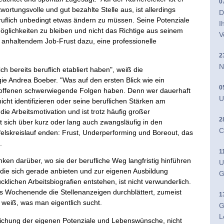
0
twortungsvolle und gut bezahlte Stelle aus, ist allerdings
D
ruflich unbedingt etwas ändern zu müssen. Seine Potenziale
I
Möglichkeiten zu bleiben und nicht das Richtige aus seinem
V
anhaltendem Job-Frust dazu, eine professionelle
2
N
ch bereits beruflich etabliert haben", weiß die
gie Andrea Boeber. "Was auf den ersten Blick wie ein
0
roffenen schwerwiegende Folgen haben. Denn wer dauerhaft
U
icht identifizieren oder seine beruflichen Stärken am
 die Arbeitsmotivation und ist trotz häufig großer
2
t sich über kurz oder lang auch zwangsläufig in den
C
elskreislauf enden: Frust, Underperforming und Boreout, das
.
1
 darüber, wo sie der berufliche Weg langfristig hinführen
U
die sich gerade anbieten und zur eigenen Ausbildung
G
klichen Arbeitsbiografien entstehen, ist nicht verwunderlich.
s Wochenende die Stellenanzeigen durchblättert, zumeist
1
 weiß, was man eigentlich sucht.
G
L
klichung der eigenen Potenziale und Lebenswünsche, nicht