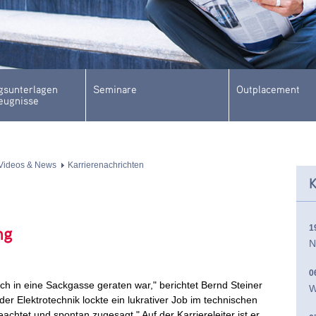
sunterlagen
Seminare
Outplacement
eugnisse
Videos & News
Karrierenachrichten
K
1
ng
N
0
lich in eine Sackgasse geraten war," berichtet Bernd Steiner
W
 Elektrotechnik lockte ein lukrativer Job im technischen
achtet und spontan zugesagt." Auf der Karriereleiter ist er