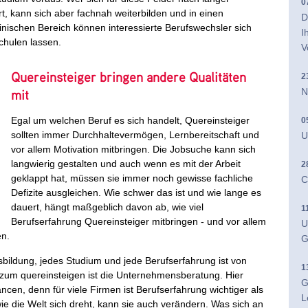
0
rt, kann sich aber fachnah weiterbilden und in einen
D
inischen Bereich können interessierte Berufswechsler sich
I
chulen lassen.
V
Quereinsteiger bringen andere Qualitäten
2
N
mit
Egal um welchen Beruf es sich handelt, Quereinsteiger
0
sollten immer Durchhaltevermögen, Lernbereitschaft und
U
vor allem Motivation mitbringen. Die Jobsuche kann sich
langwierig gestalten und auch wenn es mit der Arbeit
2
geklappt hat, müssen sie immer noch gewisse fachliche
C
Defizite ausgleichen. Wie schwer das ist und wie lange es
dauert, hängt maßgeblich davon ab, wie viel
1
Berufserfahrung Quereinsteiger mitbringen - und vor allem
U
en.
G
usbildung, jedes Studium und jede Berufserfahrung ist von
1
zum quereinsteigen ist die Unternehmensberatung. Hier
G
en, denn für viele Firmen ist Berufserfahrung wichtiger als
L
ie die Welt sich dreht, kann sie auch verändern. Was sich an