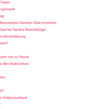
Finden
ht gemacht
tag
Bewusstsein Karriere-Ziele erreichen
Gast bei Sandra Maischberger
rufsorientierung
iere?
quem von zu Hause
ne Berufsabschluss
itur
uf?
n Ostdeutschland
?