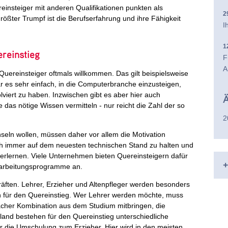
ereinsteiger mit anderen Qualifikationen punkten als
2
rößter Trumpf ist die Berufserfahrung und ihre Fähigkeit
I
1
reinstieg
F
A
Quereinsteiger oftmals willkommen. Das gilt beispielsweise
r es sehr einfach, in die Computerbranche einzusteigen,
viert zu haben. Inzwischen gibt es aber hier auch
Ä
das nötige Wissen vermitteln - nur reicht die Zahl der so
2
hseln wollen, müssen daher vor allem die Motivation
 sich immer auf dem neuesten technischen Stand zu halten und
 erlernen. Viele Unternehmen bieten Quereinsteigern dafür
+
narbeitungsprogramme an.
räften. Lehrer, Erzieher und Altenpfleger werden besonders
ch für den Quereinstieg. Wer Lehrer werden möchte, muss
cher Kombination aus dem Studium mitbringen, die
land bestehen für den Quereinstieg unterschiedliche
r die Umschulung zum Erzieher. Hier wird in den meisten