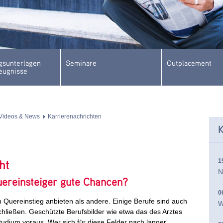
sunterlagen
Seminare
Outplacement
eugnisse
Videos & News
Karrierenachrichten
K
1
ht
N
ereinsteiger gute Chancen?
0
n Quereinstieg anbieten als andere. Einige Berufe sind auch
W
schließen. Geschützte Berufsbilder wie etwa das des Arztes
udium voraus. Wer sich für diese Felder nach langer