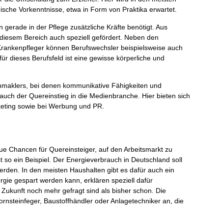
che Vorkenntnisse, etwa in Form von Praktika erwartet.
erade in der Pflege zusätzliche Kräfte benötigt. Aus
diesem Bereich auch speziell gefördert. Neben den
Krankenpfleger können Berufswechsler beispielsweise auch
ür dieses Berufsfeld ist eine gewisse körperliche und
enmaklers, bei denen kommunikative Fähigkeiten und
auch der Quereinstieg in die Medienbranche. Hier bieten sich
keting sowie bei Werbung und PR.
e Chancen für Quereinsteiger, auf den Arbeitsmarkt zu
 so ein Beispiel. Der Energieverbrauch in Deutschland soll
den. In den meisten Haushalten gibt es dafür auch ein
gie gespart werden kann, erklären speziell dafür
 Zukunft noch mehr gefragt sind als bisher schon. Die
hornsteinfeger, Baustoffhändler oder Anlagetechniker an, die