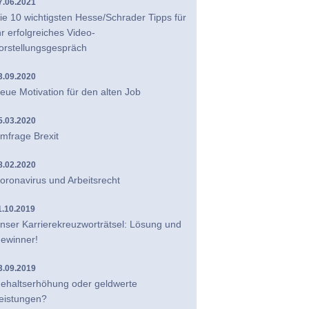
7.06.2021
ie 10 wichtigsten Hesse/Schrader Tipps für
hr erfolgreiches Video-
orstellungsgespräch
3.09.2020
eue Motivation für den alten Job
5.03.2020
mfrage Brexit
8.02.2020
oronavirus und Arbeitsrecht
1.10.2019
nser Karrierekreuzworträtsel: Lösung und
ewinner!
3.09.2019
ehaltserhöhung oder geldwerte
eistungen?