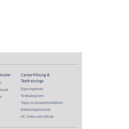
Muster
Career4Young &
Testtrainings
r
Eignungstests
nload
Testkategorien
r
Tipps zu Auswahlverfahren
Erfahrungsberichte
AC Video und eBook