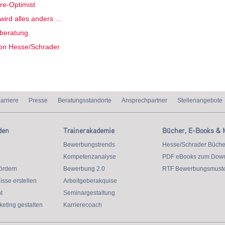
re-Optimist
ird alles anders ...
eberatung
on Hesse/Schrader
arriere
Presse
Beratungsstandorte
Ansprechpartner
Stellenangebote
den
Trainerakademie
Bücher, E-Books & 
Bewerbungstrends
Hesse/Schrader Büche
Kompetenzanalyse
PDF eBooks zum Dow
ördern
Bewerbung 2.0
RTF Bewerbungsmuste
isse erstellen
Arbeitgeberakquise
t
Seminargestaltung
eting gestalten
Karrierecoach