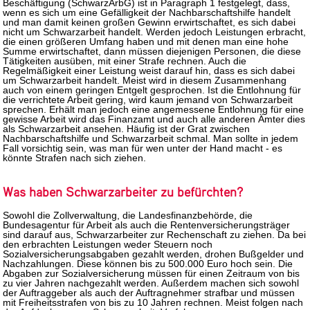
Beschäftigung (SchwarzArbG) ist in Paragraph 1 festgelegt, dass,
wenn es sich um eine Gefälligkeit der Nachbarschaftshilfe handelt
und man damit keinen großen Gewinn erwirtschaftet, es sich dabei
nicht um Schwarzarbeit handelt. Werden jedoch Leistungen erbracht,
die einen größeren Umfang haben und mit denen man eine hohe
Summe erwirtschaftet, dann müssen diejenigen Personen, die diese
Tätigkeiten ausüben, mit einer Strafe rechnen. Auch die
Regelmäßigkeit einer Leistung weist darauf hin, dass es sich dabei
um Schwarzarbeit handelt. Meist wird in diesem Zusammenhang
auch von einem geringen Entgelt gesprochen. Ist die Entlohnung für
die verrichtete Arbeit gering, wird kaum jemand von Schwarzarbeit
sprechen. Erhält man jedoch eine angemessene Entlohnung für eine
gewisse Arbeit wird das Finanzamt und auch alle anderen Ämter dies
als Schwarzarbeit ansehen. Häufig ist der Grat zwischen
Nachbarschaftshilfe und Schwarzarbeit schmal. Man sollte in jedem
Fall vorsichtig sein, was man für wen unter der Hand macht - es
könnte Strafen nach sich ziehen.
Was haben Schwarzarbeiter zu befürchten?
Sowohl die Zollverwaltung, die Landesfinanzbehörde, die
Bundesagentur für Arbeit als auch die Rentenversicherungsträger
sind darauf aus, Schwarzarbeiter zur Rechenschaft zu ziehen. Da bei
den erbrachten Leistungen weder Steuern noch
Sozialversicherungsabgaben gezahlt werden, drohen Bußgelder und
Nachzahlungen. Diese können bis zu 500.000 Euro hoch sein. Die
Abgaben zur Sozialversicherung müssen für einen Zeitraum von bis
zu vier Jahren nachgezahlt werden. Außerdem machen sich sowohl
der Auftraggeber als auch der Auftragnehmer strafbar und müssen
mit Freiheitsstrafen von bis zu 10 Jahren rechnen. Meist folgen nach