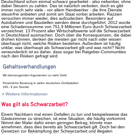
Deutschland schon einmal
schwarz
gearbeitet - also nebenbei, ohne
dabei Steuern zu zahlen. Das ist natürlich verboten, doch es gibt
immer noch sehr viele - vor allem Handwerker - die ihre Dienste
steuerfrei anbieten und somit am Staat vorbei arbeiten. Razzien
versuchen immer wieder, dies aufzudecken. Besonders auf
Autobahnen und Baustellen werden diese durchgeführt. 2012 wurde
eine Schadenssumme von 751,9 Millionen Euro durch Schwarzarbeit
verzeichnet. 13 Prozent aller Wirtschaftswerte soll die Schwarzarbeit
in Deutschland ausmachen. Doch über die Konsequenzen, die dabei
drohen können, denken die meisten gar nicht nach oder wissen
überhaupt nicht, welche Risiken bestehen. Außerdem ist häufig
unklar, was überhaupt als Schwarzarbeit gilt und was nicht? Nicht
verwunderlich ist es daher, dass sogar bei Ratgeber-Communities
nach den Risiken gefragt wird.
Gehaltsverhandlungen
Mit überzeugenden Argumenten zu mehr Geld
Persönliche Beratung in vielen deutschen Großstädten
160,- € pro Stunde
Weitere Informationen
Was gilt als Schwarzarbeit?
Einem Nachbarn mal einen Gefallen zu tun und beispielsweise das
Gästezimmer zu streichen, ist eine Situation, die häufig vorkommt.
Nimmt der Maler dafür einen geringen Betrag, könnte man
annehmen, dass dies bereits als Schwarzarbeit gilt. Doch bei den
Gesetzen zur Bekämpfung der Schwarzarbeit und illegalen