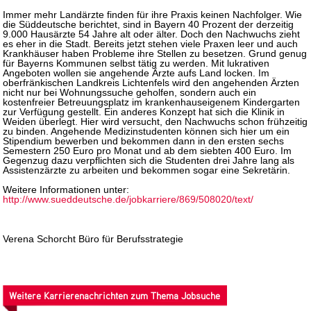
Immer mehr Landärzte finden für ihre Praxis keinen Nachfolger. Wie
die Süddeutsche berichtet, sind in Bayern 40 Prozent der derzeitig
9.000 Hausärzte 54 Jahre alt oder älter. Doch den Nachwuchs zieht
es eher in die Stadt. Bereits jetzt stehen viele Praxen leer und auch
Krankhäuser haben Probleme ihre Stellen zu besetzen. Grund genug
für Bayerns Kommunen selbst tätig zu werden. Mit lukrativen
Angeboten wollen sie angehende Ärzte aufs Land locken. Im
oberfränkischen Landkreis Lichtenfels wird den angehenden Ärzten
nicht nur bei Wohnungssuche geholfen, sondern auch ein
kostenfreier Betreuungsplatz im krankenhauseigenem Kindergarten
zur Verfügung gestellt. Ein anderes Konzept hat sich die Klinik in
Weiden überlegt. Hier wird versucht, den Nachwuchs schon frühzeitig
zu binden. Angehende Medizinstudenten können sich hier um ein
Stipendium bewerben und bekommen dann in den ersten sechs
Semestern 250 Euro pro Monat und ab dem siebten 400 Euro. Im
Gegenzug dazu verpflichten sich die Studenten drei Jahre lang als
Assistenzärzte zu arbeiten und bekommen sogar eine Sekretärin.
Weitere Informationen unter:
http://www.sueddeutsche.de/jobkarriere/869/508020/text/
Verena Schorcht Büro für Berufsstrategie
Weitere Karrierenachrichten zum Thema Jobsuche