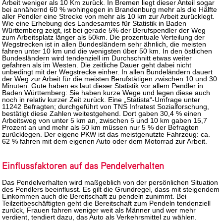
Arbeit weniger als 10 Km zurück. In Bremen liegt dieser Anteil sogar
bei annähernd 60 % wohingegen in Brandenburg mehr als die Hälfte
aller Pendler eine Strecke von mehr als 10 km zur Arbeit zurücklegt.
Wie eine Erhebung des Landesamtes für Statistik in Baden
Württemberg zeigt, ist bei gerade 5% der Berufspendler der Weg
zum Arbeitsplatz länger als 50km. Die prozentuale Verteilung der
Wegstrecken ist in allen Bundesländern sehr ähnlich, die meisten
fahren unter 10 km und die wenigsten über 50 km. In den östlichen
Bundesländern wird tendenziell im Durchschnitt etwas weiter
gefahren als im Westen. Die zeitliche Dauer geht dabei nicht
unbedingt mit der Wegstrecke einher. In allen Bundeländern dauert
der Weg zur Arbeit für die meisten Berufstätigen zwischen 10 und 30
Minuten. Gute haben es laut dieser Statistik vor allem Pendler in
Baden Württemberg: Sie haben kurze Wege und legen diese auch
noch in relativ kurzer Zeit zurück. Eine „Statista“-Umfrage unter
11242 Befragten; durchgeführt von TNS Infratest Sozialforschung,
bestätigt diese Zahlen weitestgehend. Dort gaben 30,4 % einen
Arbeitsweg von unter 5 km an, zwischen 5 und 10 km gaben 15,7
Prozent an und mehr als 50 km müssen nur 5 % der Befragten
zurücklegen. Der eigene PKW ist das meistgenutzte Fahrzeug: ca.
62 % fahren mit dem eigenen Auto oder dem Motorrad zur Arbeit.
Einflussfaktoren auf das Pendelverhalten
Das Pendelverhalten wird maßgeblich von der persönlichen Situation
des Pendlers beeinflusst. Es gilt die Grundregel, dass mit steigendem
Einkommen auch die Bereitschaft zu pendeln zunimmt. Bei
Teilzeitbeschäftigten geht die Bereitschaft zum Pendeln tendenziell
zurück, Frauen fahren weniger weit als Männer und wer mehr
verdient, tendiert dazu, das Auto als Verkehrsmittel zu wählen.