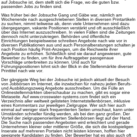
auf Jobsuche ist, dem stellt sich die Frage, wo die guten bzw.
passenden Jobs zu finden sind.
Was früher bei der Jobsuche Gang und Gäbe war, nämlich am
Wochenende nach ausgeschriebenen Stellen in diversen Printartikeln
zu suchen, nimmt teilweise ab, denn viele Unternehmen sind dazu
übergegangen, vakante Positionen verstärkt und oft ausschließlich
über das Internet auszuschreiben. In vielen Fällen sind die Zeitungen
dennoch nicht unterzukriegen. Behörden und öffentliche
Einrichtungen beispielsweise schreiben Angebote nach wie vor in
diversen Publikationen aus und auch Personalberatungen schalten je
nach Position häufig Print-Anzeigen, um die Reichweite ihrer
Angebote zu erhöhen. Schließlich sind sie darauf angewiesen, gute
Bewerber zu finden, um für ihre Auftraggeber passgenaue
Vorschläge unterbreiten zu können. Und auch für
Führungspositionen lohnt sich der Blick in die Stellenmärkte diverser
Printtitel nach wie vor.
Der gängigste Weg bei der Jobsuche ist jedoch aktuell der Besuch
von Jobbörsen im Internet, die inzwischen für nahezu jeden Berufs-
und Ausbildungszweig Angebote ausschreiben. Um die Fülle an
Onlinestellenmärkten überschaubar zu machen, gibt es sogar eine
Metaseite. Auf www.crosswater-systems.com findet sich ein
Verzeichnis aller weltweit gelisteten Internetstellenbörsen, inklusive
eines Kommentars zur jeweiligen Zielgruppe. Wer sich hier auch
einmal auf weniger stark frequentierten Seiten umschaut, kann unter
Umständen schneller fündig werden, als bei den ganz großen. Der
Vorteil der zielgruppenorientierten Stellenbörsen liegt auf der Hand.
Die Suche nach passenden Angeboten wird erleichtert und gerade
Unternehmen kleiner oder mittlerer Größe, die sich die kostspieligen
Inserate auf mehreren Portalen nicht leisten können, hoffen hier
geeignete Kandidaten zu finden. Der Bewerber hat es also auch oft