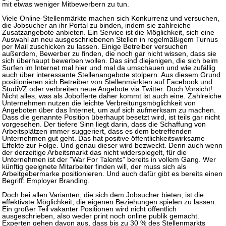
mit etwas weniger Mitbewerbern zu tun.
Viele Online-Stellenmärkte machen sich Konkurrenz und versuchen,
die Jobsucher an ihr Portal zu binden, indem sie zahlreiche
Zusatzangebote anbieten. Ein Service ist die Möglichkeit, sich eine
Auswahl an neu ausgeschriebenen Stellen in regelmäßigem Turnus
per Mail zuschicken zu lassen. Einige Betreiber versuchen
außerdem, Bewerber zu finden, die noch gar nicht wissen, dass sie
sich überhaupt bewerben wollen. Das sind diejenigen, die sich beim
Surfen im Internet mal hier und mal da umschauen und wie zufällig
auch über interessante Stellenangebote stolpern. Aus diesem Grund
positionieren sich Betreiber von Stellenmärkten auf Facebook und
StudiVZ oder verbreiten neue Angebote via Twitter. Doch Vorsicht!
Nicht alles, was als Jobofferte daher kommt ist auch eine. Zahlreiche
Unternehmen nutzen die leichte Verbreitungsmöglichkeit von
Angeboten über das Internet, um auf sich aufmerksam zu machen.
Dass die genannte Position überhaupt besetzt wird, ist teils gar nicht
vorgesehen. Der tiefere Sinn liegt darin, dass die Schaffung von
Arbeitsplätzen immer suggeriert, dass es dem betreffenden
Unternehmen gut geht. Das hat positive öffentlichkeitswirksame
Effekte zur Folge. Und genau dieser wird bezweckt. Denn auch wenn
der derzeitige Arbeitsmarkt das nicht widerspiegelt, für die
Unternehmen ist der "War For Talents" bereits in vollem Gang. Wer
künftig geeignete Mitarbeiter finden will, der muss sich als
Arbeitgebermarke positionieren. Und auch dafür gibt es bereits einen
Begriff: Employer Branding.
Doch bei allen Varianten, die sich dem Jobsucher bieten, ist die
effektivste Möglichkeit, die eigenen Beziehungen spielen zu lassen.
Ein großer Teil vakanter Positionen wird nicht öffentlich
ausgeschrieben, also weder print noch online publik gemacht.
Experten gehen davon aus, dass bis zu 30 % des Stellenmarkts