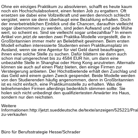
Ohne ein einziges Praktikum zu absolvieren, schafft es heute kaum
noch ein Hochschulabsolvent, einen festen Job zu ergattern. Oft
ersetzen sie dabei eine Vollzeitkraft und werden dennoch schlecht
vergütet, wenn sie denn überhaupt eine Bezahlung erhalten. Doch
der innerbetrieblichen Einblick und die Chancen, daraufhin vielleicht
sogar übernommen zu werden, sind jeden Aufwand und jede Mühe
wert, so scheint es. Sind sie vielleicht sogar unbezahlbar? In einem
Artikel von
jetzt.de
werden zwei Praktika-Modelle vorgestellt, die in
Großbritannien immer mehr an Beliebtheit gewinnen. Beim ersten
Modell erhalten interessierte Studenten einen Praktikumsplatz im
Ausland, wenn sie eine Agentur für viel Geld damit beauftragen,
ihnen eine solche Stelle zu suchen. Dafür blättern sie dann auch
schon mal umgerechnet bis zu 4584 EUR hin, um dann eine
unbezahlte Stelle in Shanghai oder Hong Kong anzutreten. Alternativ
können sie auch auf einen Platz bieten, den einige Firmen zur
Versteigerung anbieten. Der Höchstbietende erhält den Zuschlag und
das Geld wird einem guten Zweck gespendet. Beide Modelle werden
von den Studierenden häufig angenommen, denn in Großbritannien
ist es nicht einfach, eine Praktikumsstelle zu erhalten. Was die
teilnehmenden Firmen allerdings bedenklich stimmen sollte: Sie
holen sich nicht unbedingt den qualifiziertesten Anwärter ins Haus,
sondern nur den reichsten.
Weitere
Informationen:http://jetzt.sueddeutsche.de/texte/anzeigen/525221/Pra
zu-verkaufen
Büro für Berufsstrategie Hesse/Schrader