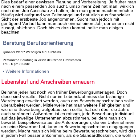
Dies bedarf einer gewissen Planung und Vorbereitung. Je früher man
nach einem passenden Job sucht, umso mehr Zeit hat man, wirklich
nach dem Job Ausschau zu halten, den man gerne machen möchte.
Häufig wird aufgrund von Zeitmangel und natürlich aus finanzieller
Sicht der erstbeste Job angenommen. Sucht man jedoch mit
genügend Vorlauf kann man auch einmal einen Job, der einem nicht
zusagt, ablehnen. Doch bis es dazu kommt, sollte man einiges
beachten:
Beratung Berufsorientierung
Qual der Wahl? Wir sorgen für Durchblick
Persönliche Beratung in vielen deutschen Großstädten
160,- € pro Stunde
Weitere Informationen
Lebenslauf und Anschreiben erneuern
Beinahe jeder hat noch von früher Bewerbungsunterlagen. Doch
diese sind veraltet. Nicht nur im Lebenslauf muss der bisherige
Werdegang erweitert werden, auch das Bewerbungsschreiben sollte
überarbeitet werden. Mittlerweile hat man weitere Fähigkeiten und
wie eine Bewerbung aufgebaut sein sollte, hat sich über die Jahre
auch verändert. Außerdem ist es ratsam, jede Bewerbung individuell
auf das jeweilige Unternehmen abzustimmen, bei dem man sich
bewirbt. Beispielsweise auf die Anforderungen, die ein Unternehmen
an seine Bewerber hat, kann im Bewerbungsschreiben eingegangen
werden. Macht man sich Mühe beim Bewerbungsschreiben, wird das
in jedem Fall besser ankommen, als die Standardfloskeln, die wohl in