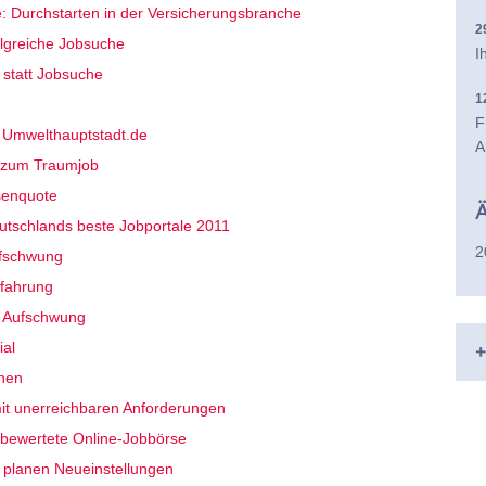
e: Durchstarten in der Versicherungsbranche
2
olgreiche Jobsuche
I
 statt Jobsuche
1
F
- Umwelthauptstadt.de
A
s zum Traumjob
senquote
Ä
eutschlands beste Jobportale 2011
2
ufschwung
rfahrung
z Aufschwung
+
ial
hen
it unerreichbaren Anforderungen
tbewertete Online-Jobbörse
 planen Neueinstellungen