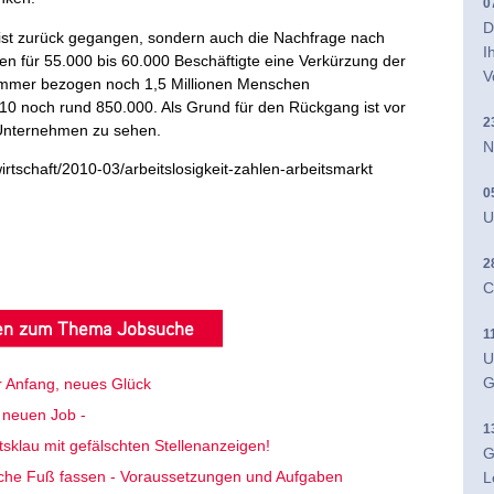
0
D
 ist zurück gegangen, sondern auch die Nachfrage nach
I
n für 55.000 bis 60.000 Beschäftigte eine Verkürzung der
V
ommer bezogen noch 1,5 Millionen Menschen
010 noch rund 850.000. Als Grund für den Rückgang ist vor
2
r Unternehmen zu sehen.
N
irtschaft/2010-03/arbeitslosigkeit-zahlen-arbeitsmarkt
0
U
2
C
ten zum Thema Jobsuche
1
U
G
r Anfang, neues Glück
 neuen Job -
1
tsklau mit gefälschten Stellenanzeigen!
G
che Fuß fassen - Voraussetzungen und Aufgaben
L