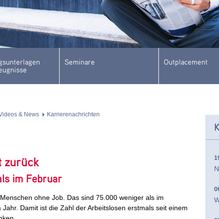
sunterlagen
Seminare
Outplacement
eugnisse
Videos & News
Karrierenachrichten
K
1
t zurück
N
als im Februar
0
 Menschen ohne Job. Das sind 75.000 weniger als im
W
ahr. Damit ist die Zahl der Arbeitslosen erstmals seit einem
nken.