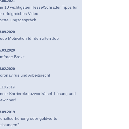
7.06.2021
ie 10 wichtigsten Hesse/Schrader Tipps für
hr erfolgreiches Video-
orstellungsgespräch
3.09.2020
eue Motivation für den alten Job
5.03.2020
mfrage Brexit
8.02.2020
oronavirus und Arbeitsrecht
1.10.2019
nser Karrierekreuzworträtsel: Lösung und
ewinner!
3.09.2019
ehaltserhöhung oder geldwerte
eistungen?