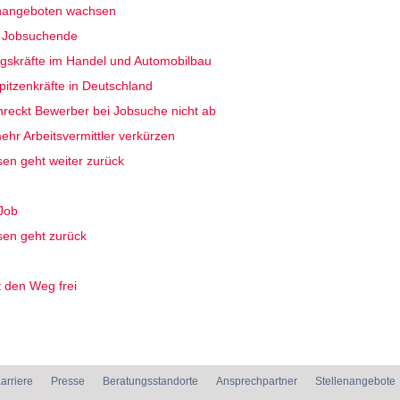
enangeboten wachsen
r Jobsuchende
gskräfte im Handel und Automobilbau
pitzenkräfte in Deutschland
hreckt Bewerber bei Jobsuche nicht ab
hr Arbeitsvermittler verkürzen
sen geht weiter zurück
Job
sen geht zurück
 den Weg frei
arriere
Presse
Beratungsstandorte
Ansprechpartner
Stellenangebote