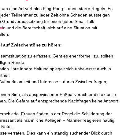
k um eine Art verbales Ping-Pong – ohne starre Regeln. Es
 jeder Teilnehmer zu jeder Zeit ohne Schaden aussteigen
die Grundvoraussetzung für einen guten Small Talk
ein
und die Bereitschaft, sich auf eine Situation mit
llen.
bel auf Zwischentöne zu hören:
mtsituation zu erfassen. Geht es eher formell zu, sollten
lligen Runde.
ation. Ihre innere Haltung spiegelt sich unbewusst auch in
tner.
 Aufmerksamkeit und Interesse – durch Zwischenfragen,
einen Sinn, als ausgewiesener Fußballverächter die aktuelle
nen. Die Gefahr auf entsprechende Nachfragen keine Antwort
rschiede. Frauen finden in der Regel die Schilderung der
eressant als männliche Kollegen – Männer reagieren häufig
 Natur.
sse verraten. Dies kann ein ständig suchender Blick durch