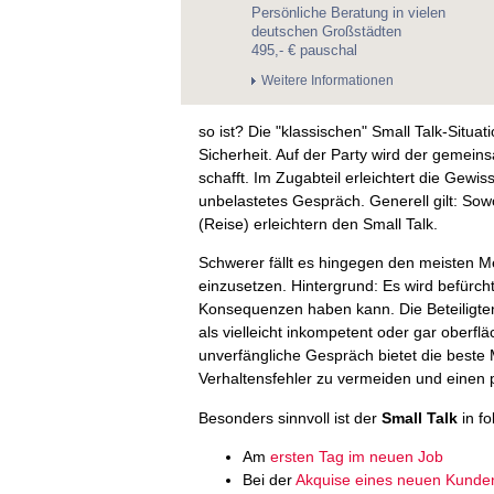
Persönliche Beratung in vielen
deutschen Großstädten
495,- € pauschal
Weitere Informationen
so ist? Die "klassischen" Small Talk-Situa
Sicherheit. Auf der Party wird der gemei
schafft. Im Zugabteil erleichtert die Gewi
unbelastetes Gespräch. Generell gilt: Sowo
(Reise) erleichtern den Small Talk.
Schwerer fällt es hingegen den meisten M
einzusetzen. Hintergrund: Es wird befürcht
Konsequenzen haben kann. Die Beteiligten
als vielleicht inkompetent oder gar oberflä
unverfängliche Gespräch bietet die beste M
Verhaltensfehler zu vermeiden und einen p
Besonders sinnvoll ist der
Small Talk
in f
Am
ersten Tag im neuen Job
Bei der
Akquise eines neuen Kunde