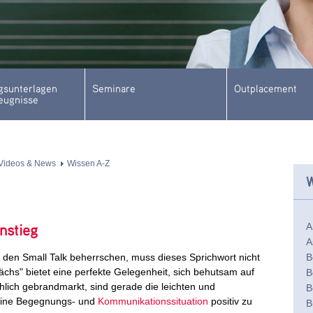
sunterlagen
Seminare
Outplacement
eugnisse
Videos & News
Wissen A-Z
W
nstieg
A
A
ie den Small Talk beherrschen, muss dieses Sprichwort nicht
B
ächs" bietet eine perfekte Gelegenheit, sich behutsam auf
B
chlich gebrandmarkt, sind gerade die leichten und
B
eine Begegnungs- und
Kommunikationssituation
positiv zu
B