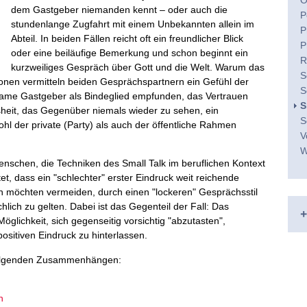
O
dem Gastgeber niemanden kennt – oder auch die
P
stundenlange Zugfahrt mit einem Unbekannten allein im
P
Abteil. In beiden Fällen reicht oft ein freundlicher Blick
P
oder eine beiläufige Bemerkung und schon beginnt ein
R
kurzweiliges Gespräch über Gott und die Welt. Warum das
S
tionen vermitteln beiden Gesprächspartnern ein Gefühl der
S
nsame Gastgeber als Bindeglied empfunden, das Vertrauen
S
ssheit, das Gegenüber niemals wieder zu sehen, ein
S
hl der private (Party) als auch der öffentliche Rahmen
V
W
enschen, die Techniken des Small Talk im beruflichen Kontext
et, dass ein "schlechter" erster Eindruck weit reichende
 möchten vermeiden, durch einen "lockeren" Gesprächsstil
chlich zu gelten. Dabei ist das Gegenteil der Fall: Das
+
öglichkeit, sich gegenseitig vorsichtig "abzutasten",
ositiven Eindruck zu hinterlassen.
olgenden Zusammenhängen:
n