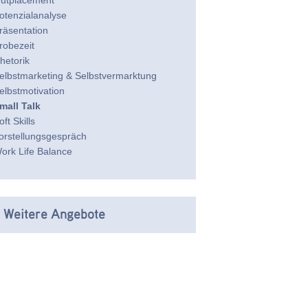
utplacement
otenzialanalyse
räsentation
robezeit
hetorik
elbstmarketing & Selbstvermarktung
elbstmotivation
mall Talk
oft Skills
orstellungsgespräch
ork Life Balance
 Weitere Angebote