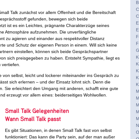
B
C
mall Talk zunächst vor allem Offenheit und die Bereitschaft
C
esprächsstoff gefunden, bewegen sich beide
E
tzt ist es ein Leichtes, prägnante Charakterzüge seines
E
ne Atmosphäre aufzunehmen. Die unverfängliche
F
t zu agieren und einander aus respektvoller Distanz
F
rte und Schutz der eigenen Person in einem. Will sich keine
G
tnern einstellen, können sich beide Gesprächspartner
K
on sich preisgegeben zu haben. Entsteht Sympathie, liegt es
K
 vertiefen.
K
e von selbst, leicht und lockerer miteinander ins Gespräch zu
K
sst sich erlernen – und der Einsatz lohnt sich. Denn die
K
n. Sie erleichtert den Umgang mit anderen, schafft eine gute
M
d erzeugt vor allem eines: beiderseitiges Wohlwollen.
M
M
Small Talk Gelegenheiten
M
Wann Small Talk passt
M
N
Es gibt Situationen, in denen Small Talk fast von selbst
O
funktioniert: Das kann die Party sein, auf der man außer