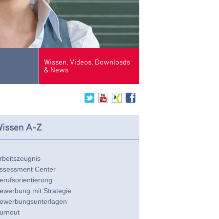
Wissen, Videos, Downloads
& News
issen A-Z
rbeitszeugnis
ssessment Center
erufsorientierung
ewerbung mit Strategie
ewerbungsunterlagen
urnout